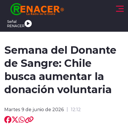
Click acá para ir directamente al contenido
Señal
RENACER
CTUALIDAD
DEPORTES
TENDENCIAS
INTERNACIONAL
Semana del Donante
de Sangre: Chile
busca aumentar la
donación voluntaria
modo claro
Martes 9 de junio de 2026
12:12