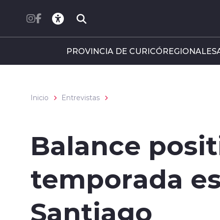
Click acá para ir directamente al contenido
PROVINCIA DE CURICÓ
REGIONALES
Inicio
Entrevistas
Balance posit
temporada est
Santiago