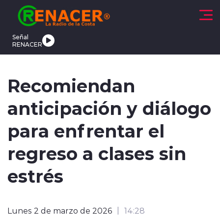
Click acá para ir directamente al contenido
Señal
RENACER
CTUALIDAD
DEPORTES
TENDENCIAS
INTERNACIONAL
Recomiendan
anticipación y diálogo
para enfrentar el
regreso a clases sin
modo claro
estrés
Lunes 2 de marzo de 2026
14:28