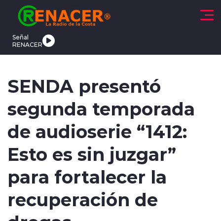
Click acá para ir directamente al contenido
Señal
RENACER
CTUALIDAD
DEPORTES
TENDENCIAS
INTERNACIONAL
SENDA presentó
segunda temporada
de audioserie “1412:
Esto es sin juzgar”
modo claro
para fortalecer la
recuperación de